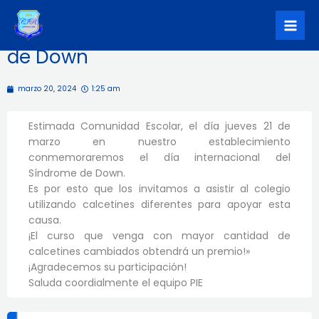
Ir
Jueves 21 conmemoraremos el
al
día internacional del Síndrome
contenido
de Down
marzo 20, 2024
1:25 am
Estimada Comunidad Escolar, el día jueves 21 de
marzo en nuestro establecimiento
conmemoraremos el día internacional del
Síndrome de Down.
Es por esto que los invitamos a asistir al colegio
utilizando calcetines diferentes para apoyar esta
causa.
¡El curso que venga con mayor cantidad de
calcetines cambiados obtendrá un premio!»
¡Agradecemos su participación!
Saluda coordialmente el equipo PIE