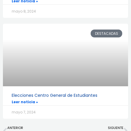
Leer noticia »
mayo 8, 2024
DESTACADAS
Elecciones Centro General de Estudiantes
Leer noticia »
mayo 7, 2024
Prev
N
ANTERIOR
SIGUENTE