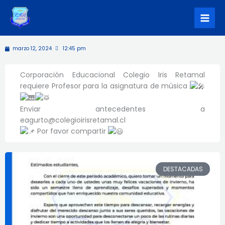
Ir
Oportunidad Laboral: Docente
al
de Música
contenido
marzo 12, 2024
12:45 pm
Corporación Educacional Colegio Iris Retamal
requiere Profesor para la asignatura de música
Enviar antecedentes a
eagurto@colegioirisretamal.cl
Por favor compartir
DESTACADAS