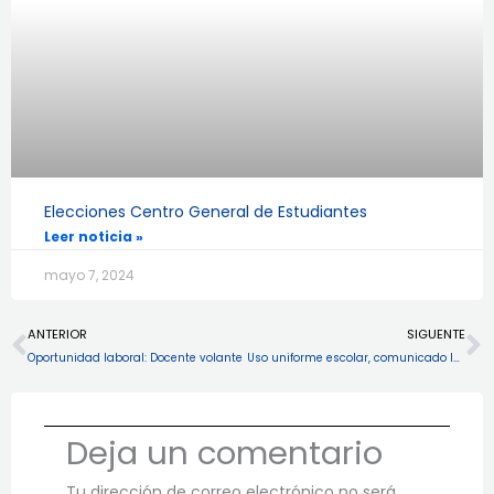
Elecciones Centro General de Estudiantes
Leer noticia »
mayo 7, 2024
Prev
N
ANTERIOR
SIGUENTE
Oportunidad laboral: Docente volante
Uso uniforme escolar, comunicado Inspectoría General
Deja un comentario
Tu dirección de correo electrónico no será