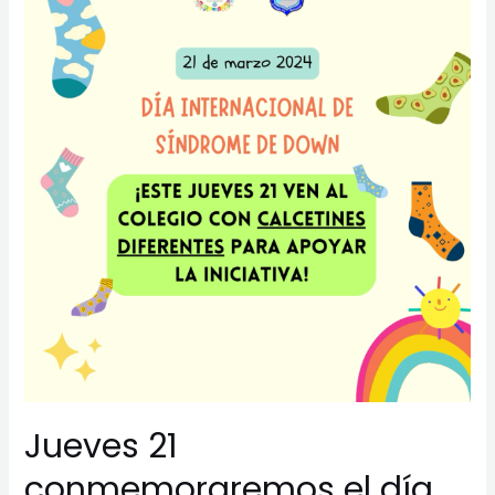
conmemoraremos
el
día
internacional
del
Síndrome
de
Down
Jueves 21
conmemoraremos el día