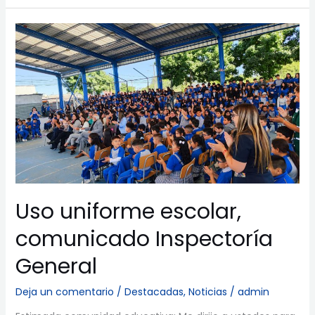
Uso
uniforme
escolar,
comunicado
Inspectoría
General
Uso uniforme escolar,
comunicado Inspectoría
General
Deja un comentario
/
Destacadas
,
Noticias
/
admin